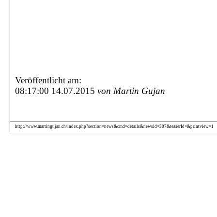
Veröffentlicht am:
08:17:00 14.07.2015
von Martin Gujan
http://www.martingujan.ch/index.php?section=news&cmd=details&newsid=307&teaserId=&printview=1