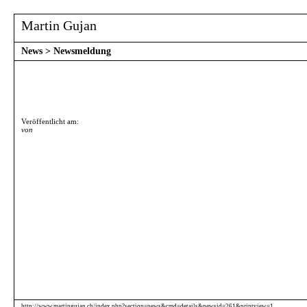
Martin Gujan
News
>
Newsmeldung
Veröffentlicht am:
von
http://www.martingujan.ch/index.php?section=news&cmd=details&newsid=261&printview=1