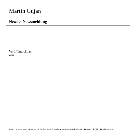
Martin Gujan
News
>
Newsmeldung
Veröffentlicht am:
von
http://www.martingujan.ch/index.php?section=news&cmd=details&newsid=251&printview=1