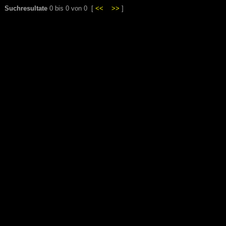
Suchresultate
0 bis 0 von 0 [
<<
>>
]